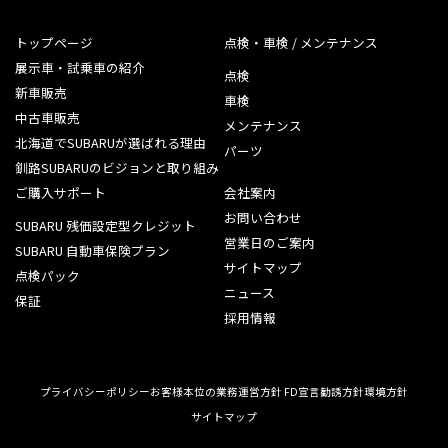
トップページ
点検・車検 / メンテナンス
展示車・試乗車の紹介
点検
新車販売
車検
中古車販売
メンテナンス
北海道でSUBARUが選ばれる理由
パーツ
釧路SUBARUのビジョンと取り組み
ご購入サポート
会社案内
お問い合わせ
SUBARU 残価設定型クレジット
営業日のご案内
SUBARU 自動車保険プラン
サイトマップ
点検パック
ニュース
保証
採用情報
プライバシーポリシー
お客様本位の業務運営方針 FD宣言
勧誘方針
環境方針
サイトマップ