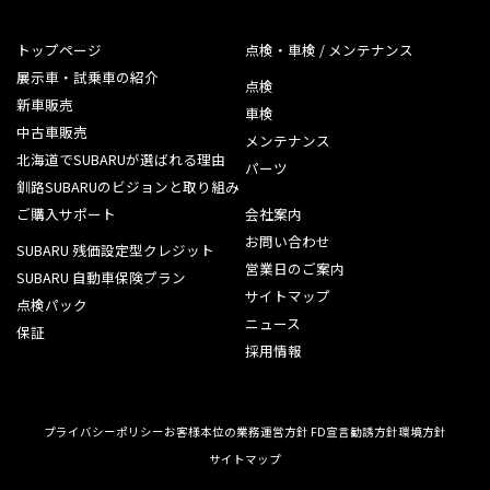
トップページ
点検・車検 / メンテナンス
展示車・試乗車の紹介
点検
新車販売
車検
中古車販売
メンテナンス
北海道でSUBARUが選ばれる理由
パーツ
釧路SUBARUのビジョンと取り組み
ご購入サポート
会社案内
お問い合わせ
SUBARU 残価設定型クレジット
営業日のご案内
SUBARU 自動車保険プラン
サイトマップ
点検パック
ニュース
保証
採用情報
プライバシーポリシー
お客様本位の業務運営方針 FD宣言
勧誘方針
環境方針
サイトマップ