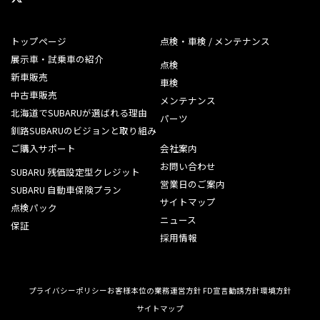
トップページ
点検・車検 / メンテナンス
展示車・試乗車の紹介
点検
新車販売
車検
中古車販売
メンテナンス
北海道でSUBARUが選ばれる理由
パーツ
釧路SUBARUのビジョンと取り組み
ご購入サポート
会社案内
お問い合わせ
SUBARU 残価設定型クレジット
営業日のご案内
SUBARU 自動車保険プラン
サイトマップ
点検パック
ニュース
保証
採用情報
プライバシーポリシー
お客様本位の業務運営方針 FD宣言
勧誘方針
環境方針
サイトマップ